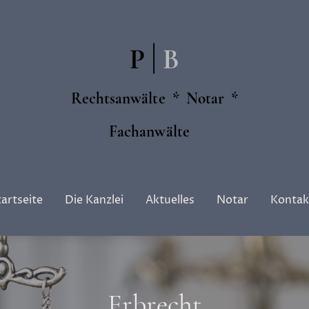
|
P
B
Rechtsanwälte * Notar *
Fachanwälte
tartseite
Die Kanzlei
Aktuelles
Notar
Kontak
Erbrecht