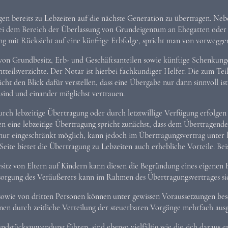
n bereits zu Lebzeiten auf die nächste Generation zu übertragen. Ne
 dem Bereich der Überlassung von Grundeigentum an Ehegatten oder K
ng mit Rücksicht auf eine künftige Erbfolge, spricht man von vorweg
on Grundbesitz, Erb- und Geschäftsanteilen sowie künftige Schenkunge
teilsverzichte. Der Notar ist hierbei fachkundiger Helfer. Die zum Tei
nicht den Blick dafür verstellen, dass eine Übergabe nur dann sinnvoll
 sind und einander möglichst vertrauen.
ch lebzeitige Übertragung oder durch letztwillige Verfügung erfolgen s
en eine lebzeitige Übertragung spricht zunächst, dass dem Übertragend
nur eingeschränkt möglich, kann jedoch im Übertragungsvertrag unter
eite bietet die Übertragung zu Lebzeiten auch erhebliche Vorteile. Beis
tz von Eltern auf Kindern kann diesen die Begründung eines eigenen H
rsorgung des Veräußerers kann im Rahmen des Übertragungsvertrages sic
 sowie von dritten Personen können unter gewissen Voraussetzungen be
nnen durch zeitliche Verteilung der steuerbaren Vorgänge mehrfach aus
rundstückszuwendung führen, sind ebenso vielfältig wie die sich daraus 