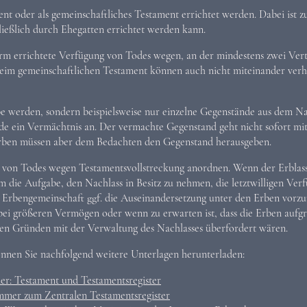
nt oder als gemeinschaftliches Testament errichtet werden. Dabei ist zu
ließlich durch Ehegatten errichtet werden kann.
orm errichtete Verfügung von Todes wegen, an der mindestens zwei Vertra
eim gemeinschaftlichen Testament können auch nicht miteinander verh
e werden, sondern beispielsweise nur einzelne Gegenstände aus dem Nac
nde ein Vermächtnis an. Der vermachte Gegenstand geht nicht sofort mit
Erben müssen aber dem Bedachten den Gegenstand herausgeben.
 von Todes wegen Testamentsvollstreckung anordnen. Wenn der Erblasse
 die Aufgabe, den Nachlass in Besitz zu nehmen, die letztwilligen Verf
r Erbengemeinschaft ggf. die Auseinandersetzung unter den Erben vor
l bei größeren Vermögen oder wenn zu erwarten ist, dass die Erben aufg
hen Gründen mit der Verwaltung des Nachlasses überfordert wären.
nen Sie nachfolgend weitere Unterlagen herunterladen:
r: Testament und Testamentsregister
mmer zum Zentralen Testamentsregister